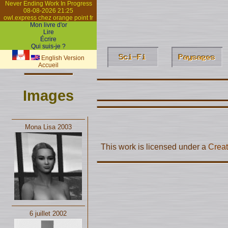
Never Ending Work In Progress
08-08-2026 21:25
owl.express chez orange point fr
Mon livre d'or
Lire
Écrire
Qui suis-je ?
English Version
Accueil
Images
Mona Lisa 2003
This work is licensed under a
Creat
6 juillet 2002