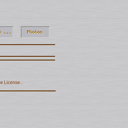
ce License
.