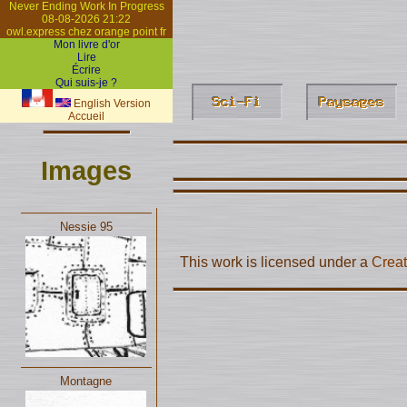
Never Ending Work In Progress
08-08-2026 21:22
owl.express chez orange point fr
Mon livre d'or
Lire
Écrire
Qui suis-je ?
English Version
Accueil
Images
Nessie 95
This work is licensed under a
Creat
Montagne