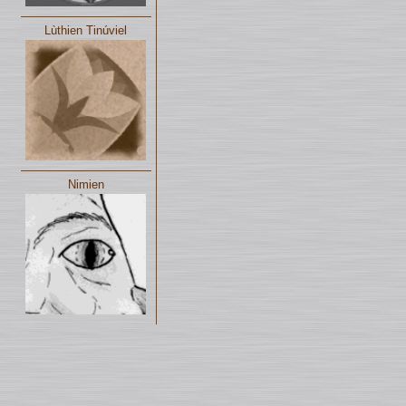
Lùthien Tinúviel
Nimien