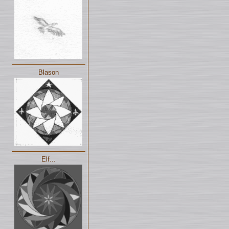
Blason
Elf...