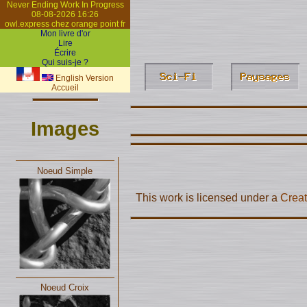
Never Ending Work In Progress
08-08-2026 16:26
owl.express chez orange point fr
Mon livre d'or
Lire
Écrire
Qui suis-je ?
English Version
Accueil
Images
Noeud Simple
This work is licensed under a
Creat
Noeud Croix