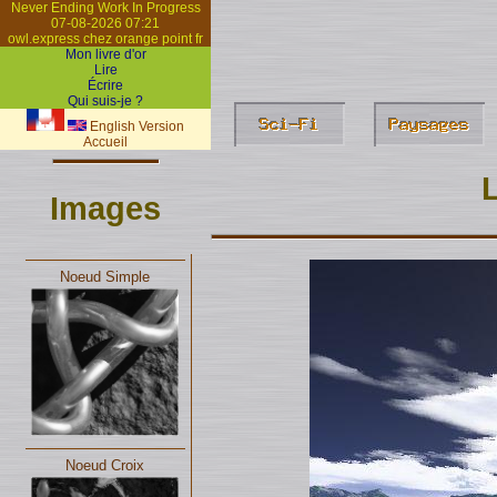
Never Ending Work In Progress
07-08-2026 07:21
owl.express chez orange point fr
Mon livre d'or
Lire
Écrire
Qui suis-je ?
English Version
Accueil
L
Images
Noeud Simple
Noeud Croix