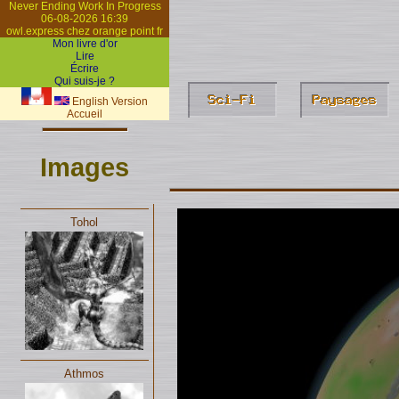
Never Ending Work In Progress
06-08-2026 16:39
owl.express chez orange point fr
Mon livre d'or
Lire
Écrire
Qui suis-je ?
English Version
Accueil
Images
Tohol
Athmos