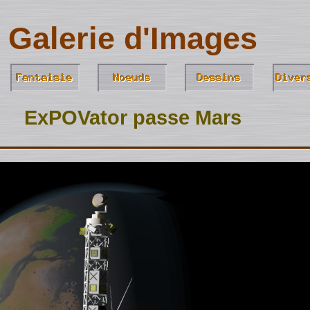
Galerie d'Images
ExPOVator passe Mars