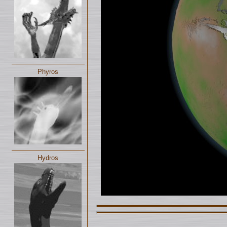
Phyros
Hydros