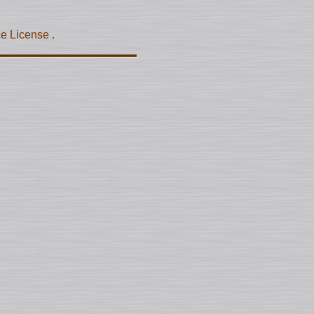
ce License
.