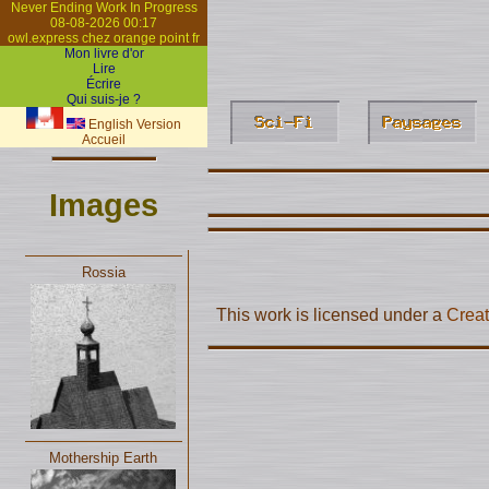
Never Ending Work In Progress
08-08-2026 00:17
owl.express chez orange point fr
Mon livre d'or
Lire
Écrire
Qui suis-je ?
English Version
Accueil
Images
Rossia
This work is licensed under a
Creat
Mothership Earth