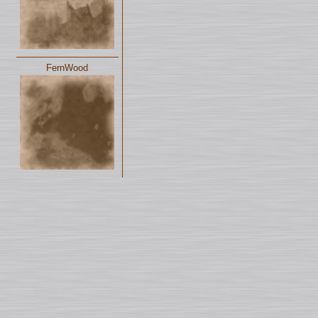
FernWood