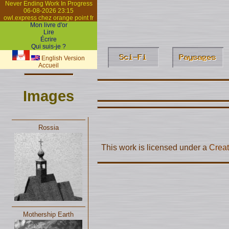
Never Ending Work In Progress
06-08-2026 23:15
owl.express chez orange point fr
Mon livre d'or
Lire
Écrire
Qui suis-je ?
English Version
Accueil
Images
Rossia
This work is licensed under a
Creat
Mothership Earth