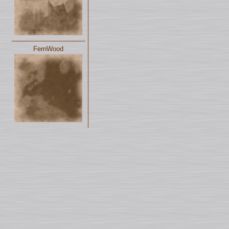
FernWood