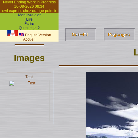
Never Ending Work In Progress
10-08-2026 08:34
owl.express chez orange point fr
Mon livre d'or
Lire
Écrire
Qui suis-je ?
English Version
Accueil
L
Images
Test