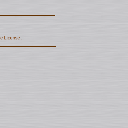
ce License
.