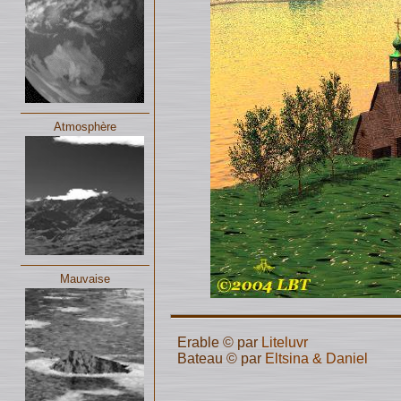
Atmosphère
Mauvaise
Erable © par
Liteluvr
Bateau © par
Eltsina & Daniel