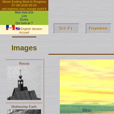
Never Ending Work In Progress
07-08-2026 00:33
owl.express chez orange point fr
Mon livre d'or
Lire
Écrire
Qui suis-je ?
English Version
Accueil
Images
Rossia
Mothership Earth