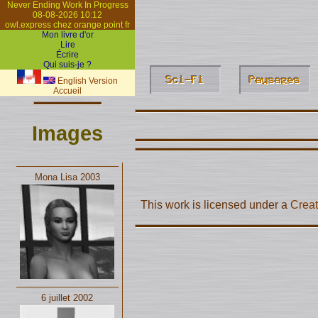
Never Ending Work In Progress
08-08-2026 10:12
owl.express chez orange point fr
Mon livre d'or
Lire
Écrire
Qui suis-je ?
English Version
Accueil
Images
Mona Lisa 2003
This work is licensed under a
Creat
6 juillet 2002