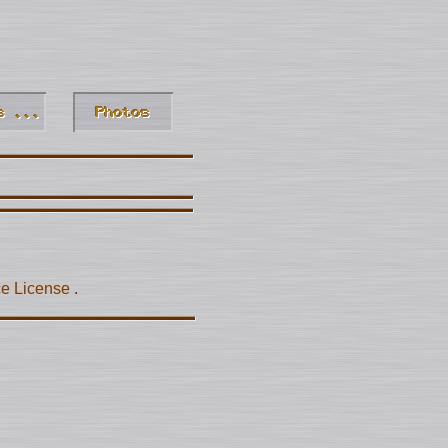
ce License
.