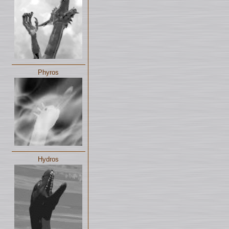
Phyros
Hydros