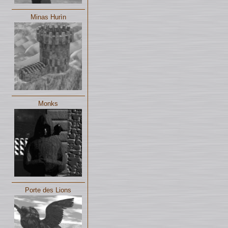
Minas Hurìn
Monks
Porte des Lions