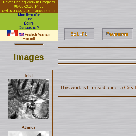
Never Ending Work In Progress
08-08-2026 14:33
owl.express chez orange point fr
Mon livre d'or
Lire
Écrire
Qui suis-je ?
English Version
Accueil
Images
Tohol
This work is licensed under a
Creat
Athmos